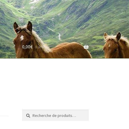
0,00
€
0 article
rifs
Recherche
Recherche
pour :