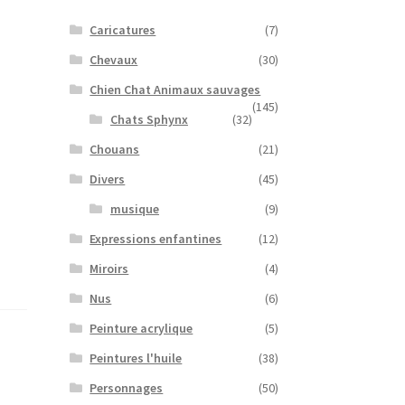
Caricatures
(7)
Chevaux
(30)
Chien Chat Animaux sauvages
(145)
Chats Sphynx
(32)
Chouans
(21)
Divers
(45)
musique
(9)
Expressions enfantines
(12)
Miroirs
(4)
Nus
(6)
Peinture acrylique
(5)
Peintures l'huile
(38)
Personnages
(50)