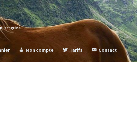
in, sanguine
anier
Mon compte
Tarifs
Contact
more
Commande
Contact
Mentions légales
Mon compte
Panier
Ta