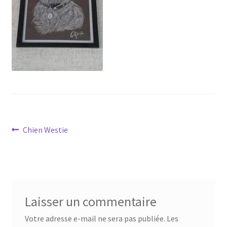
Tarifs
WPMS HTML Sitemap
Navigation
Article
Chien Westie
précédent :
de
l’article
Laisser un commentaire
Votre adresse e-mail ne sera pas publiée.
Les