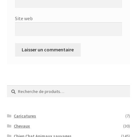
Site web
Recherche
Recherche
pour :
Caricatures
(7)
Chevaux
(30)
Chien Chat Animaux sauvages
(145)