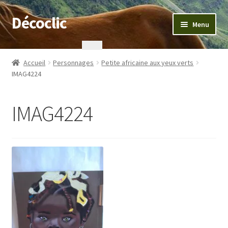
Décoclic
Aller
Aller
Menu
à
au
la
contenu
Accueil
navigation
Accueil
Personnages
Petite africaine aux yeux verts
IMAG4224
404 Error, content does not exist anymore
Commande
IMAG4224
Contact
Mentions légales
Mon compte
Panier