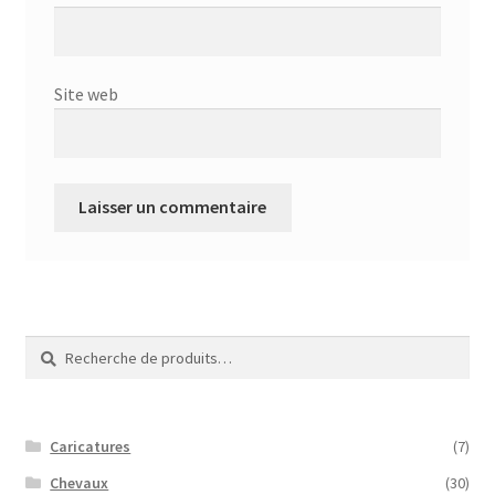
Site web
Recherche
Recherche
pour :
Caricatures
(7)
Chevaux
(30)