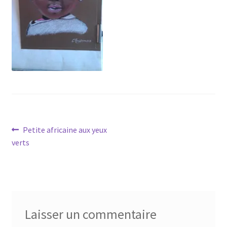
Tarifs
WPMS HTML Sitemap
Navigation
Article
Petite africaine aux yeux
précédent :
verts
de
l’article
Laisser un commentaire