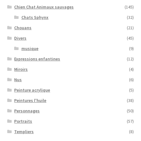
Chien Chat Animaux sauvages
(145)
Chats Sphynx
(32)
Chouans
(21)
Divers
(45)
musique
(9)
Expressions enfantines
(12)
Miroirs
(4)
Nus
(6)
Peinture acrylique
(5)
Peintures l'huile
(38)
Personnages
(50)
Portraits
(57)
Templiers
(8)