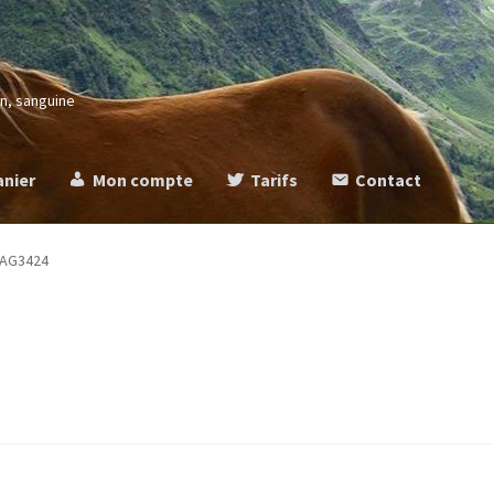
in, sanguine
anier
Mon compte
Tarifs
Contact
more
Commande
Contact
Mentions légales
Mon compte
Panier
Ta
MAG3424