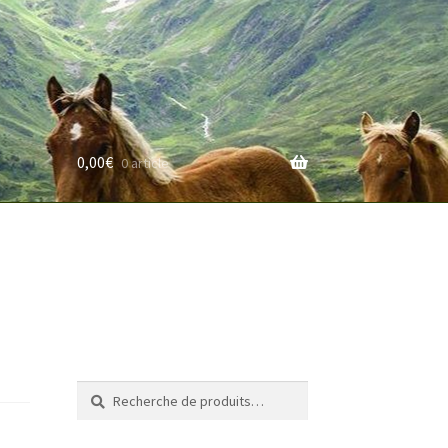
0,00
€
0 article
rifs
Recherche
Recherche
pour :