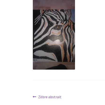
Navigation
Article
Zèbre abstrait
précédent :