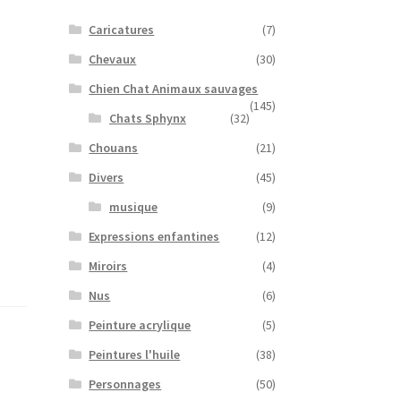
Caricatures
(7)
Chevaux
(30)
Chien Chat Animaux sauvages
(145)
Chats Sphynx
(32)
Chouans
(21)
Divers
(45)
musique
(9)
Expressions enfantines
(12)
Miroirs
(4)
Nus
(6)
Peinture acrylique
(5)
Peintures l'huile
(38)
Personnages
(50)