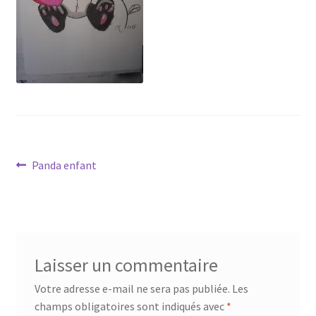
Tarifs
WPMS HTML Sitemap
Navigation
Article
Panda enfant
précédent :
de
l’article
Laisser un commentaire
Votre adresse e-mail ne sera pas publiée.
Les
champs obligatoires sont indiqués avec
*