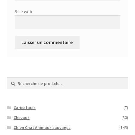
Site web
Recherche
Recherche
pour :
Caricatures
(7)
Chevaux
(30)
Chien Chat Animaux sauvages
(145)