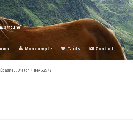
in, sanguine
anier
Mon compte
Tarifs
Contact
more
Commande
Contact
Mentions légales
Mon compte
Panier
Ta
 Épagneul Breton
IMAG2572