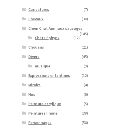
Caricatures
(7)
Chevaux
(30)
Chien Chat Animaux sauvages
(145)
Chats Sphynx
(32)
Chouans
(21)
Divers
(45)
musique
(9)
Expressions enfantines
(12)
Miroirs
(4)
Nus
(6)
Peinture acrylique
(5)
Peintures l'huile
(38)
Personnages
(50)