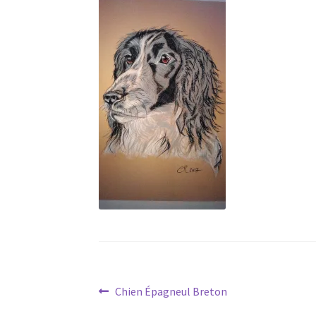
Navigation
Article
Chien Épagneul Breton
précédent :