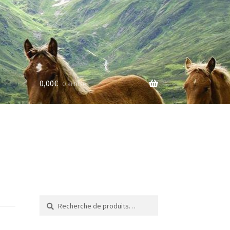
0,00
€
0 article
rifs
Recherche
Recherche
pour :