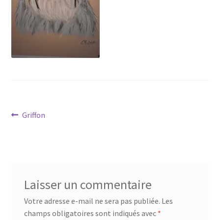
Tarifs
WPMS HTML Sitemap
Navigation
Article
Griffon
précédent :
de
l’article
Laisser un commentaire
Votre adresse e-mail ne sera pas publiée.
Les
champs obligatoires sont indiqués avec
*