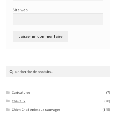
Site web
Recherche
Recherche
pour :
Caricatures
(7)
Chevaux
(30)
Chien Chat Animaux sauvages
(145)