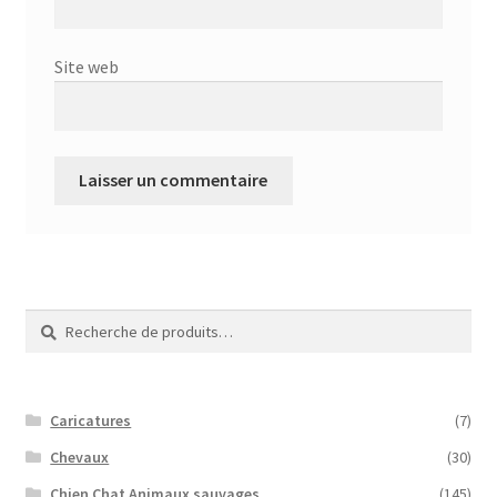
Site web
Recherche
Recherche
pour :
Caricatures
(7)
Chevaux
(30)
Chien Chat Animaux sauvages
(145)