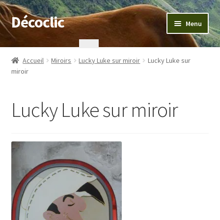
Décoclic
Aller
Aller
Menu
à
au
la
contenu
Accueil
navigation
Accueil
Miroirs
Lucky Luke sur miroir
Lucky Luke sur
miroir
404 Error, content does not exist anymore
Commande
Lucky Luke sur miroir
Contact
Mentions légales
Mon compte
Panier