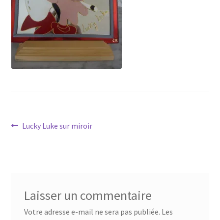
Tarifs
WPMS HTML Sitemap
Navigation
Article
Lucky Luke sur miroir
précédent :
de
l’article
Laisser un commentaire
Votre adresse e-mail ne sera pas publiée.
Les