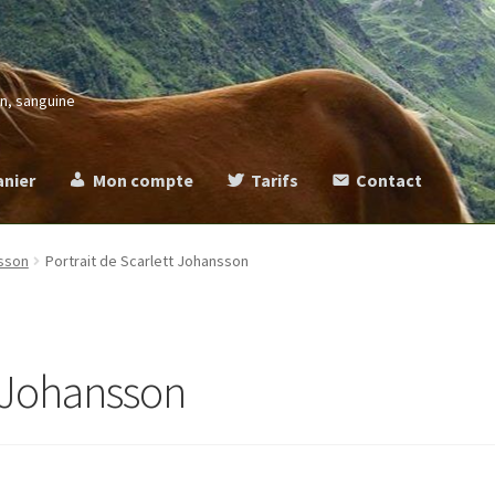
in, sanguine
anier
Mon compte
Tarifs
Contact
more
Commande
Contact
Mentions légales
Mon compte
Panier
Ta
nsson
Portrait de Scarlett Johansson
t Johansson