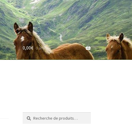
0,00
€
0 article
rifs
Recherche
Recherche
pour :