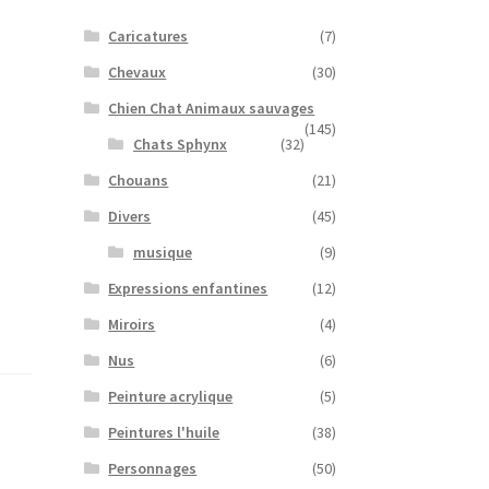
Caricatures
(7)
Chevaux
(30)
Chien Chat Animaux sauvages
(145)
Chats Sphynx
(32)
Chouans
(21)
Divers
(45)
musique
(9)
Expressions enfantines
(12)
Miroirs
(4)
Nus
(6)
Peinture acrylique
(5)
Peintures l'huile
(38)
Personnages
(50)