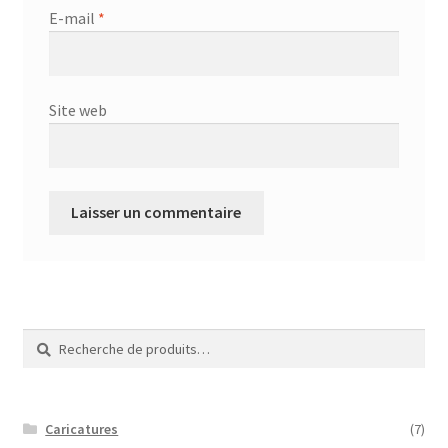
E-mail
*
Site web
Recherche
Recherche
pour :
Caricatures
(7)