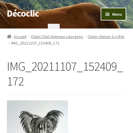
Décoclic
Aller
Aller
Menu
à
au
la
contenu
Accueil
navigation
Accueil
Chien Chat Animaux sauvages
Chien chinois à crête
IMG_20211107_152409_172
404 Error, content does not exist anymore
Commande
IMG_20211107_152409_
Contact
172
Mentions légales
Mon compte
Panier