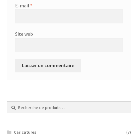
E-mail
*
Site web
Recherche
Recherche
pour :
Caricatures
(7)