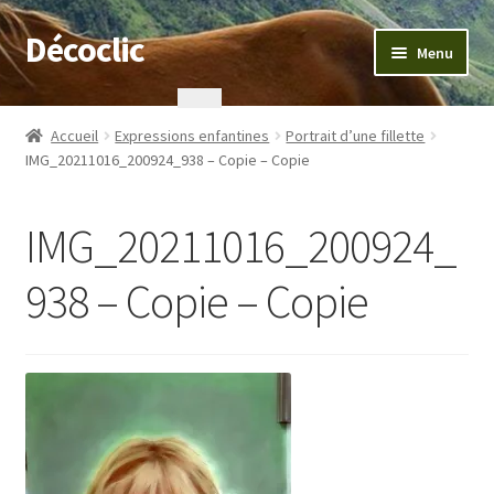
Décoclic
Aller
Aller
Menu
à
au
la
contenu
Accueil
navigation
Accueil
Expressions enfantines
Portrait d’une fillette
IMG_20211016_200924_938 – Copie – Copie
404 Error, content does not exist anymore
Commande
IMG_20211016_200924_
Contact
938 – Copie – Copie
Mentions légales
Mon compte
Panier