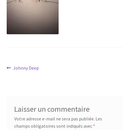
Tarifs
WPMS HTML Sitemap
Navigation
Article
Johnny Deep
précédent :
de
l’article
Laisser un commentaire
Votre adresse e-mail ne sera pas publiée.
Les
champs obligatoires sont indiqués avec
*