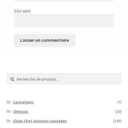
Site web
Recherche
Recherche
pour :
Caricatures
(7)
Chevaux
(30)
Chien Chat Animaux sauvages
(145)