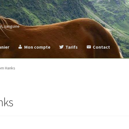
in, sanguine
anier
Mon compte
Tarifs
Contact
more
Commande
Contact
Mentions légales
Mon compte
Panier
Ta
Tom Hanks
nks