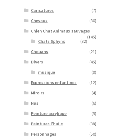
Caricatures
(7)
Chevaux
(30)
Chien Chat Animaux sauvages
(145)
Chats Sphynx
(32)
Chouans
(21)
Divers
(45)
musique
(9)
Expressions enfantines
(12)
Miroirs
(4)
Nus
(6)
Peinture acrylique
(5)
Peintures l'huile
(38)
Personnages
(50)