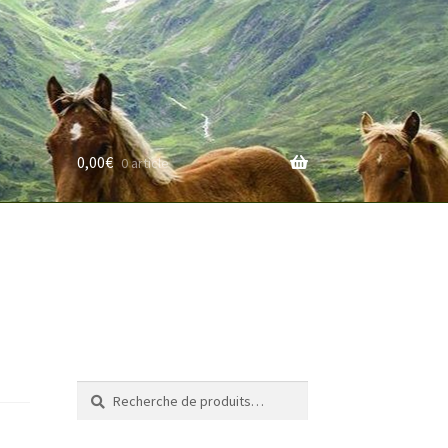
0,00
€
0 article
rifs
Recherche
Recherche
pour :