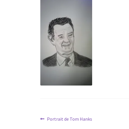
Navigation
Article
Portrait de Tom Hanks
précédent :