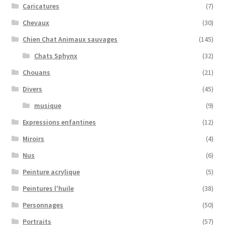
Caricatures
(7)
Chevaux
(30)
Chien Chat Animaux sauvages
(145)
Chats Sphynx
(32)
Chouans
(21)
Divers
(45)
musique
(9)
Expressions enfantines
(12)
Miroirs
(4)
Nus
(6)
Peinture acrylique
(5)
Peintures l'huile
(38)
Personnages
(50)
Portraits
(57)