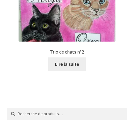
Tarifs
WPMS HTML Sitemap
Trio de chats n°2
Lire la suite
Recherche
Recherche
pour :