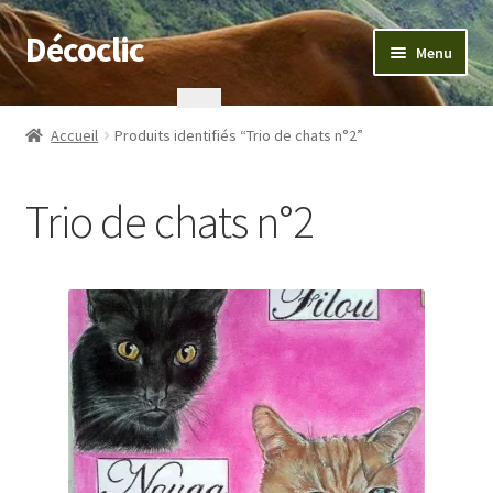
Décoclic
Aller
Aller
Menu
à
au
la
contenu
Accueil
navigation
Accueil
Produits identifiés “Trio de chats n°2”
404 Error, content does not exist anymore
Trio de chats n°2
Commande
Contact
Mentions légales
Mon compte
Panier