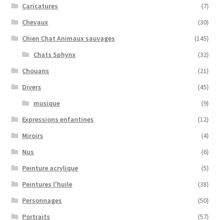
Caricatures
(7)
Chevaux
(30)
Chien Chat Animaux sauvages
(145)
Chats Sphynx
(32)
Chouans
(21)
Divers
(45)
musique
(9)
Expressions enfantines
(12)
Miroirs
(4)
Nus
(6)
Peinture acrylique
(5)
Peintures l'huile
(38)
Personnages
(50)
Portraits
(57)