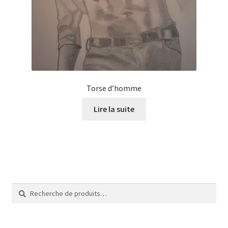
Tarifs
WPMS HTML Sitemap
Torse d’homme
Lire la suite
Recherche
Recherche
pour :