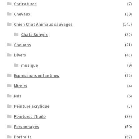
Caricatures
(7)
Chevaux
(30)
Chien Chat Animaux sauvages
(145)
Chats Sphynx
(32)
Chouans
(21)
Divers
(45)
musique
(9)
Expressions enfantines
(12)
Miroirs
(4)
Nus
(6)
Peinture acrylique
(5)
Peintures l'huile
(38)
Personnages
(50)
Portraits
(57)