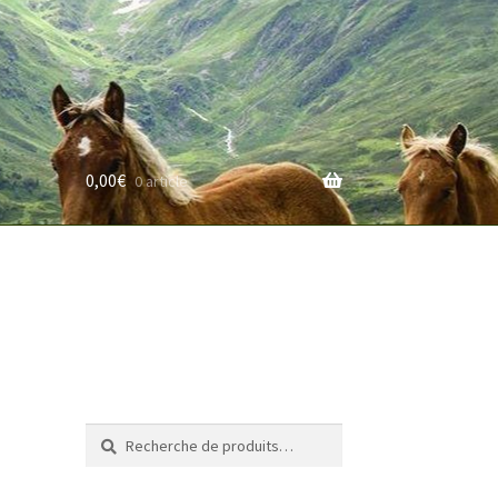
0,00
€
0 article
rifs
Recherche
Recherche
pour :