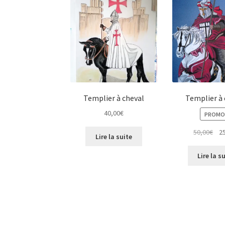
Templier à cheval
Templier à 
40,00
€
PROMO 
Le
50,00
€
2
Lire la suite
pri
init
Lire la s
étai
50,