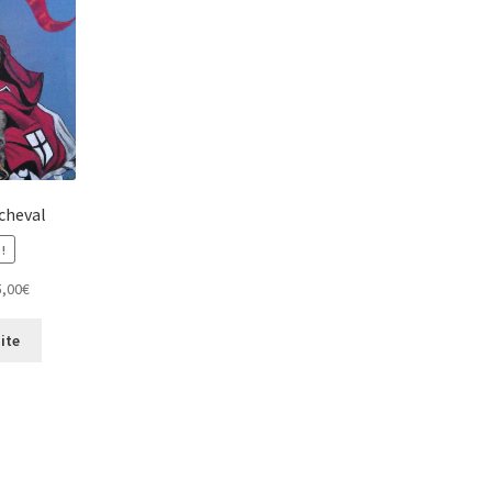
cheval
!
Le
5,00
€
x
prix
ial
actuel
uite
t :
est :
00€.
25,00€.