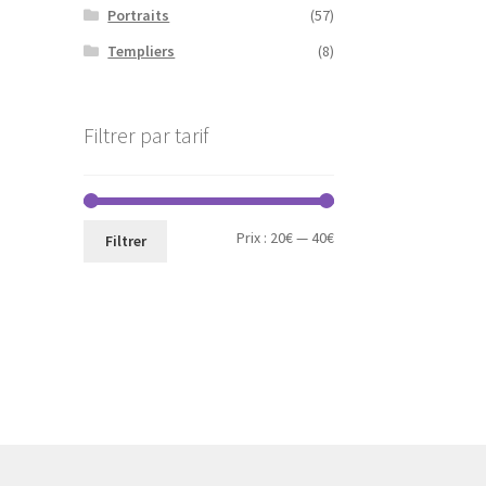
Portraits
(57)
Templiers
(8)
Filtrer par tarif
Prix
Prix
Prix :
20€
—
40€
Filtrer
min
max