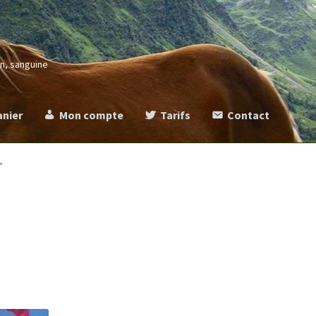
in, sanguine
anier
Mon compte
Tarifs
Contact
more
Commande
Contact
Mentions légales
Mon compte
Panier
Ta
”