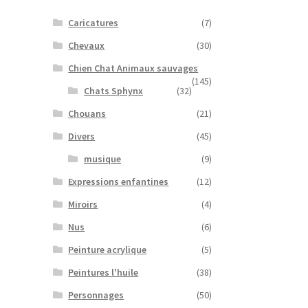
Caricatures
(7)
Chevaux
(30)
Chien Chat Animaux sauvages
(145)
Chats Sphynx
(32)
Chouans
(21)
Divers
(45)
musique
(9)
Expressions enfantines
(12)
Miroirs
(4)
Nus
(6)
Peinture acrylique
(5)
Peintures l'huile
(38)
Personnages
(50)