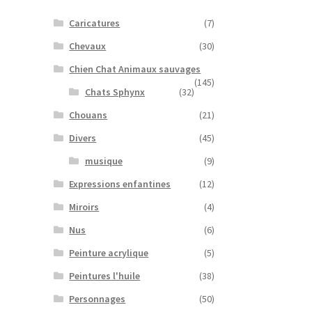
Caricatures
(7)
Chevaux
(30)
Chien Chat Animaux sauvages
(145)
Chats Sphynx
(32)
Chouans
(21)
Divers
(45)
musique
(9)
Expressions enfantines
(12)
Miroirs
(4)
Nus
(6)
Peinture acrylique
(5)
Peintures l'huile
(38)
Personnages
(50)