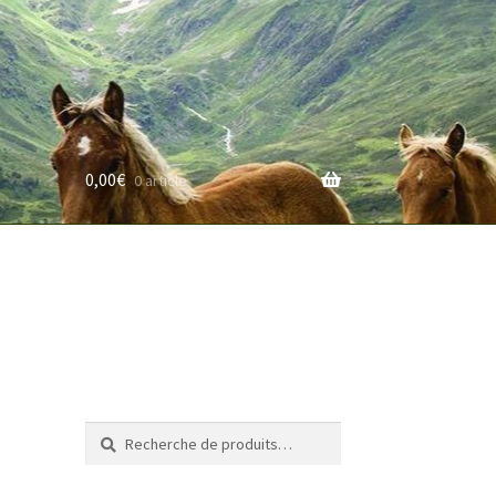
0,00
€
0 article
rifs
Recherche
Recherche
pour :