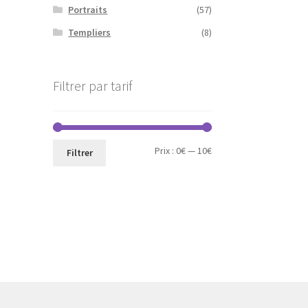
Portraits
(57)
Templiers
(8)
Filtrer par tarif
Prix
Prix
Prix :
0€
—
10€
Filtrer
min
max