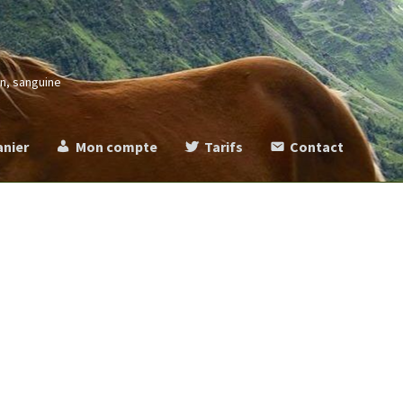
in, sanguine
anier
Mon compte
Tarifs
Contact
more
Commande
Contact
Mentions légales
Mon compte
Panier
Ta