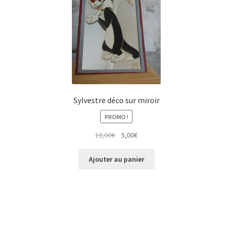
Sylvestre déco sur miroir
PROMO !
Le
Le
10,00
€
5,00
€
prix
prix
initial
actuel
Ajouter au panier
était :
est :
10,00€.
5,00€.