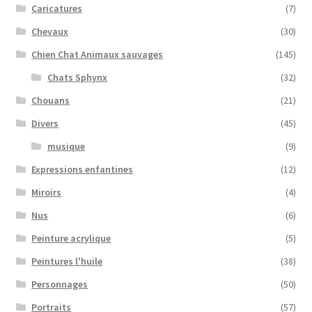
Caricatures
(7)
Chevaux
(30)
Chien Chat Animaux sauvages
(145)
Chats Sphynx
(32)
Chouans
(21)
Divers
(45)
musique
(9)
Expressions enfantines
(12)
Miroirs
(4)
Nus
(6)
Peinture acrylique
(5)
Peintures l'huile
(38)
Personnages
(50)
Portraits
(57)