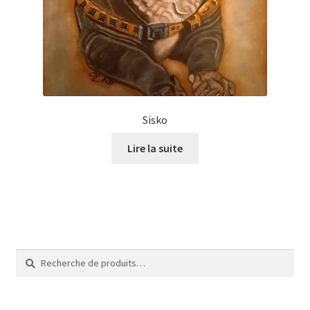
Tarifs
WPMS HTML Sitemap
Sisko
Lire la suite
Recherche
Recherche
pour :