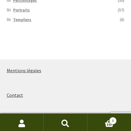
Personnages
(50)
Portraits
(57)
Templiers
(8)
Mentions légales
Contact
0
Recherche
Recherche