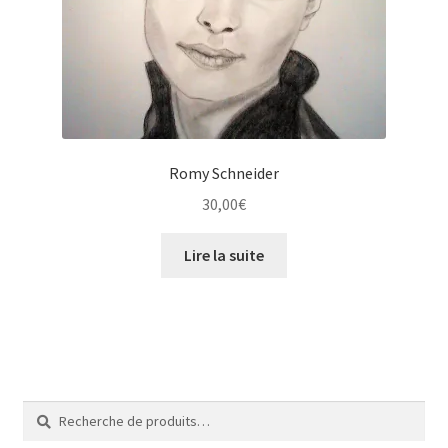
Tarifs
WPMS HTML Sitemap
Romy Schneider
30,00
€
Lire la suite
Recherche
Recherche
pour :