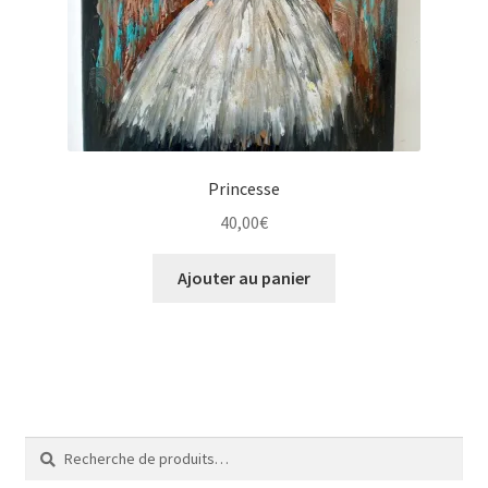
Tarifs
WPMS HTML Sitemap
Princesse
40,00
€
Ajouter au panier
Recherche
Recherche
pour :