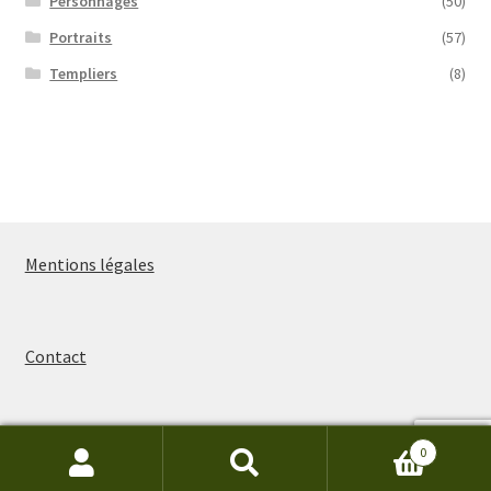
Personnages
(50)
Portraits
(57)
Templiers
(8)
Mentions légales
Contact
0
Recherche
Recherche