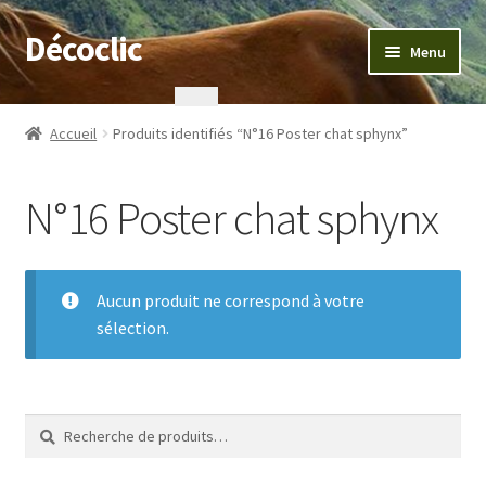
Décoclic
Aller
Aller
Menu
à
au
la
contenu
Accueil
navigation
Accueil
Produits identifiés “N°16 Poster chat sphynx”
404 Error, content does not exist anymore
N°16 Poster chat sphynx
Commande
Contact
Aucun produit ne correspond à votre
sélection.
Mentions légales
Mon compte
Recherche
Recherche
Panier
pour :