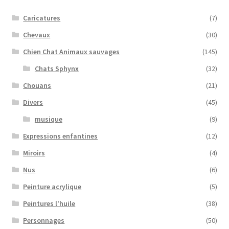
Tarifs
Caricatures
(7)
Chevaux
(30)
WPMS HTML Sitemap
Chien Chat Animaux sauvages
(145)
Chats Sphynx
(32)
Chouans
(21)
Divers
(45)
musique
(9)
Expressions enfantines
(12)
Miroirs
(4)
Nus
(6)
Peinture acrylique
(5)
Peintures l'huile
(38)
Personnages
(50)