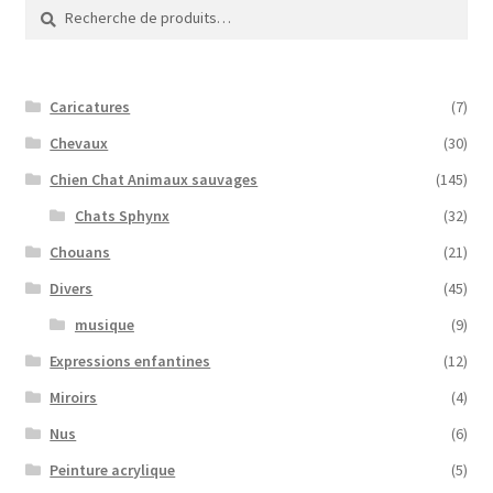
Recherche
Recherche
pour :
Caricatures
(7)
Chevaux
(30)
Chien Chat Animaux sauvages
(145)
Chats Sphynx
(32)
Chouans
(21)
Divers
(45)
musique
(9)
Expressions enfantines
(12)
Miroirs
(4)
Nus
(6)
Peinture acrylique
(5)