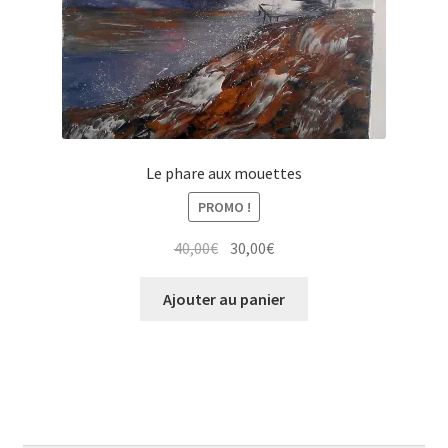
Tarifs
WPMS HTML Sitemap
Le phare aux mouettes
PROMO !
Le
Le
40,00
€
30,00
€
prix
prix
initial
actuel
Ajouter au panier
était :
est :
40,00€.
30,00€.