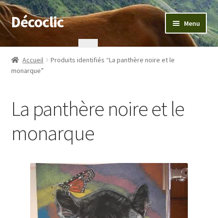
Décoclic
Aller
Aller
Menu
à
au
la
contenu
Accueil
navigation
Accueil
Produits identifiés “La panthère noire et le
monarque”
404 Error, content does not exist anymore
Commande
La panthère noire et le
Contact
monarque
Mentions légales
Mon compte
Panier