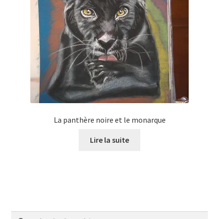
Tarifs
WPMS HTML Sitemap
La panthère noire et le monarque
Lire la suite
Recherche
Recherche