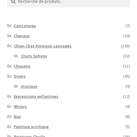
pour :
Caricatures
(7)
Chevaux
(30)
Chien Chat Animaux sauvages
(145)
Chats Sphynx
(32)
Chouans
(21)
Divers
(45)
musique
(9)
Expressions enfantines
(12)
Miroirs
(4)
Nus
(6)
Peinture acrylique
(5)
Peintures l'huile
(38)