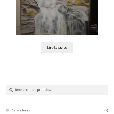
Tarifs
WPMS HTML Sitemap
Lire la suite
Recherche
Recherche
pour :
Caricatures
(7)