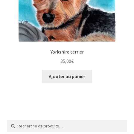
Tarifs
WPMS HTML Sitemap
Yorkshire terrier
35,00
€
Ajouter au panier
Recherche
Recherche
pour :