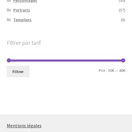
Personnages
(50)
Portraits
(57)
Templiers
(8)
Filtrer par tarif
Prix
Prix
Prix :
30€
—
40€
Filtrer
min
ma
Mentions légales