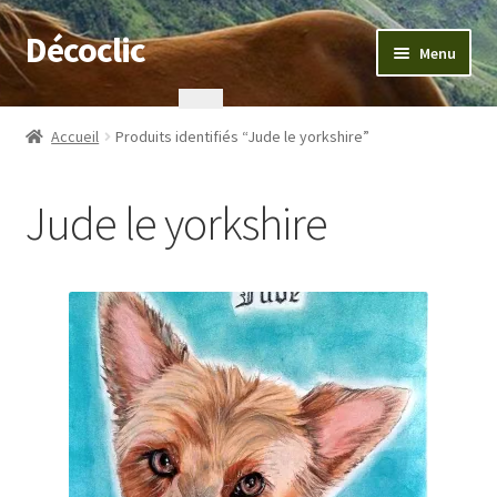
Décoclic
Aller
Aller
Menu
à
au
la
contenu
Accueil
navigation
Accueil
Produits identifiés “Jude le yorkshire”
404 Error, content does not exist anymore
Jude le yorkshire
Commande
Contact
Mentions légales
Mon compte
Panier