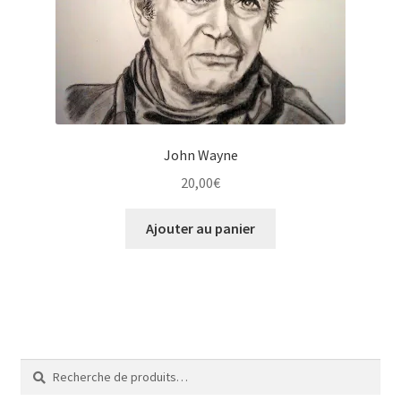
Tarifs
WPMS HTML Sitemap
John Wayne
20,00
€
Ajouter au panier
Recherche
Recherche
pour :