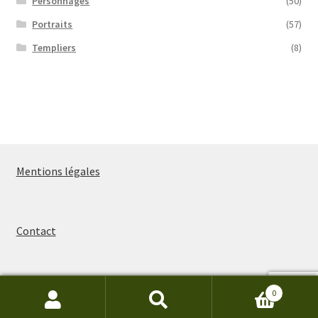
Personnages
(50)
Portraits
(57)
Templiers
(8)
Mentions légales
Contact
0
Recherche
Recherche