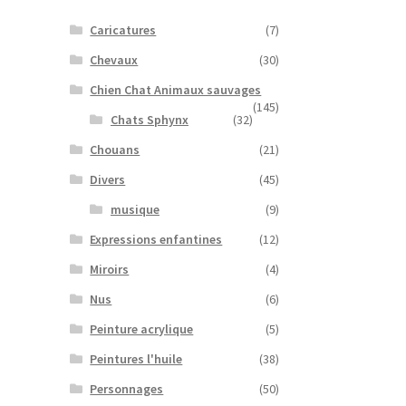
Caricatures
(7)
Chevaux
(30)
Chien Chat Animaux sauvages
(145)
Chats Sphynx
(32)
Chouans
(21)
Divers
(45)
musique
(9)
Expressions enfantines
(12)
Miroirs
(4)
Nus
(6)
Peinture acrylique
(5)
Peintures l'huile
(38)
Personnages
(50)