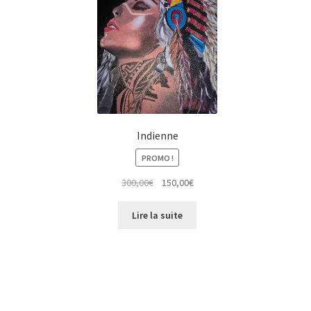
Indienne
PROMO !
Le
Le
300,00
€
150,00
€
prix
prix
initial
actuel
Lire la suite
était :
est :
300,00€.
150,00€.