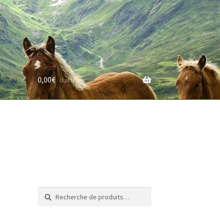
0,00
€
0 article
rifs
Recherche
Recherche
pour :