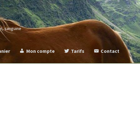
in, sanguine
anier
Mon compte
Tarifs
Contact
more
Commande
Contact
Mentions légales
Mon compte
Panier
Ta