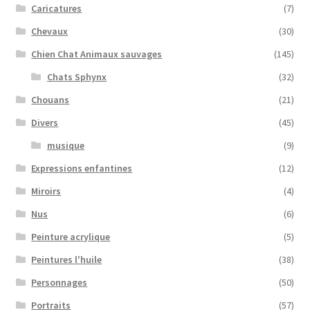
Caricatures
(7)
Chevaux
(30)
Chien Chat Animaux sauvages
(145)
Chats Sphynx
(32)
Chouans
(21)
Divers
(45)
musique
(9)
Expressions enfantines
(12)
Miroirs
(4)
Nus
(6)
Peinture acrylique
(5)
Peintures l'huile
(38)
Personnages
(50)
Portraits
(57)