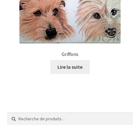
Tarifs
WPMS HTML Sitemap
Griffons
Lire la suite
Recherche
Recherche
pour :