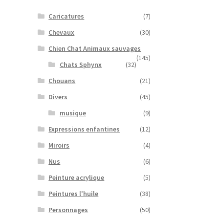
Caricatures
(7)
Chevaux
(30)
Chien Chat Animaux sauvages
(145)
Chats Sphynx
(32)
Chouans
(21)
Divers
(45)
musique
(9)
Expressions enfantines
(12)
Miroirs
(4)
Nus
(6)
Peinture acrylique
(5)
Peintures l'huile
(38)
Personnages
(50)