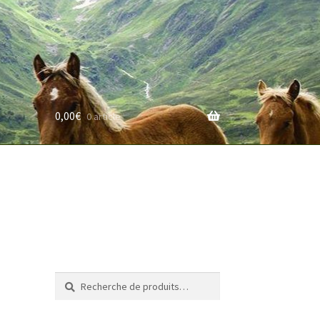
0,00
€
0 article
rifs
Recherche
Recherche
pour :