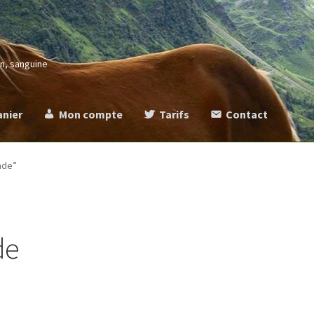
in, sanguine
anier
Mon compte
Tarifs
Contact
more
Commande
Contact
Mentions légales
Mon compte
Panier
Ta
nde”
de