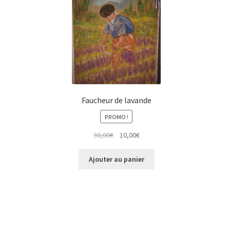
Faucheur de lavande
PROMO !
Le
Le
30,00
€
10,00
€
prix
prix
initial
actuel
Ajouter au panier
était :
est :
30,00€.
10,00€.