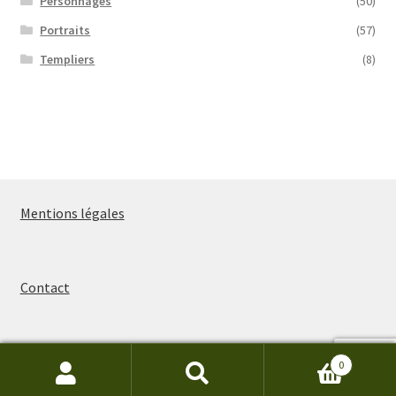
Personnages
(50)
Portraits
(57)
Templiers
(8)
Mentions légales
Contact
0
Recherche
Recherche