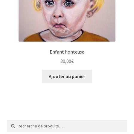
Tarifs
WPMS HTML Sitemap
Enfant honteuse
30,00
€
Ajouter au panier
Recherche
Recherche
pour :