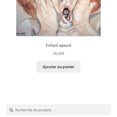
Tarifs
WPMS HTML Sitemap
Enfant apeuré
20,00
€
Ajouter au panier
Recherche
Recherche
pour :