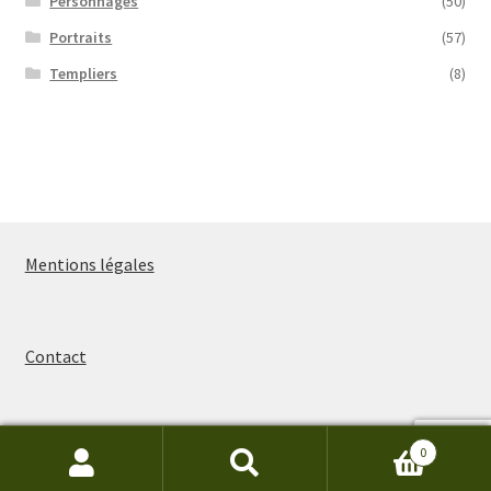
Personnages
(50)
Portraits
(57)
Templiers
(8)
Mentions légales
Contact
0
Recherche
Recherche