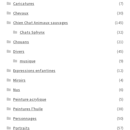
Caricatures
(7)
Chevaux
(30)
Chien Chat Animaux sauvages
(145)
Chats Sphynx
(32)
Chouans
(21)
Divers
(45)
musique
(9)
Expressions enfantines
(12)
Miroirs
(4)
Nus
(6)
Peinture acrylique
(5)
Peintures l'huile
(38)
Personnages
(50)
Portraits
(57)