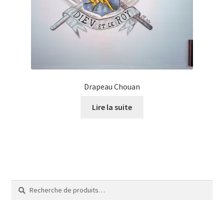
Tarifs
WPMS HTML Sitemap
Drapeau Chouan
Lire la suite
Recherche
Recherche
pour :