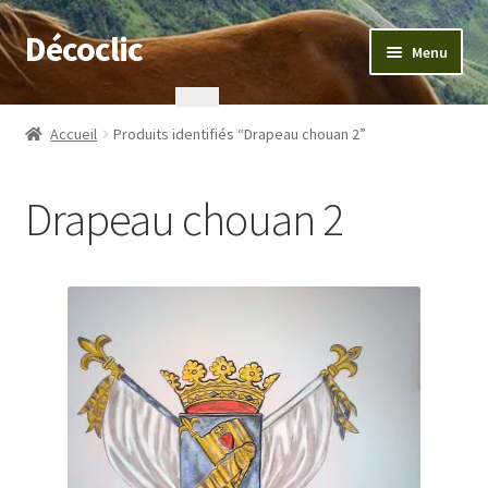
Décoclic
Aller
Aller
Menu
à
au
la
contenu
Accueil
navigation
Accueil
Produits identifiés “Drapeau chouan 2”
404 Error, content does not exist anymore
Drapeau chouan 2
Commande
Contact
Mentions légales
Mon compte
Panier