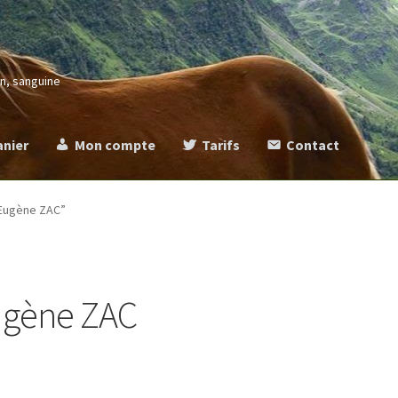
in, sanguine
anier
Mon compte
Tarifs
Contact
more
Commande
Contact
Mentions légales
Mon compte
Panier
Ta
' Eugène ZAC”
Eugène ZAC