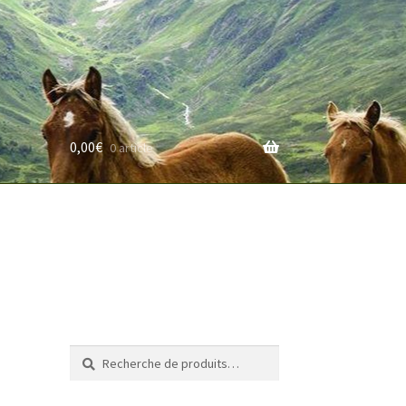
0,00
€
0 article
rifs
Recherche
Recherche
pour :