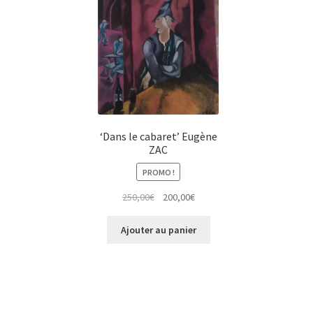
‘Dans le cabaret’ Eugène
ZAC
PROMO !
Le
Le
250,00
€
200,00
€
prix
prix
initial
actuel
Ajouter au panier
était :
est :
250,00€.
200,00€.