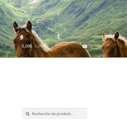
0,00
€
0 article
rifs
Recherche
Recherche
pour :