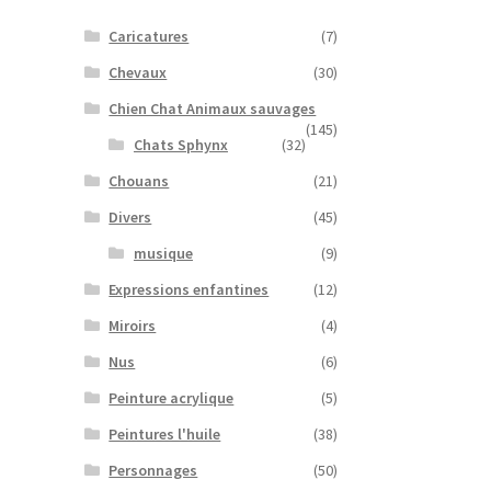
Caricatures
(7)
Chevaux
(30)
Chien Chat Animaux sauvages
(145)
Chats Sphynx
(32)
Chouans
(21)
Divers
(45)
musique
(9)
Expressions enfantines
(12)
Miroirs
(4)
Nus
(6)
Peinture acrylique
(5)
Peintures l'huile
(38)
Personnages
(50)