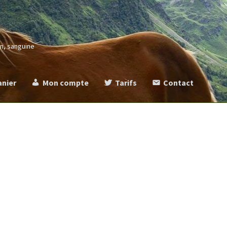
in, sanguine
anier
Mon compte
Tarifs
Contact
more
Commande
Contact
Mentions légales
Mon compte
Panier
Ta