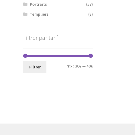
Portraits
(57)
Templiers
(8)
Filtrer par tarif
Prix
Prix
Prix :
30€
—
40€
Filtrer
min
max