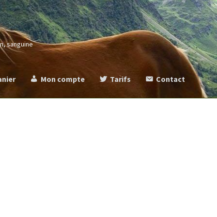
in, sanguine
anier
Mon compte
Tarifs
Contact
more
Commande
Contact
Mentions légales
Mon compte
Panier
Ta