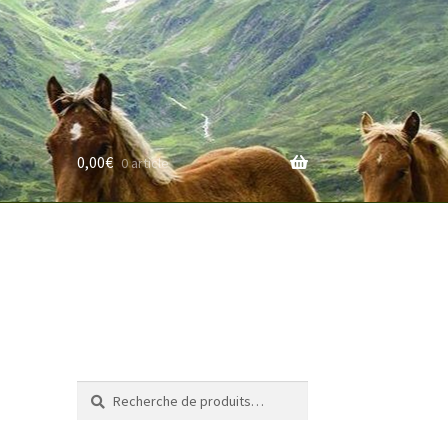
0,00
€
0 article
rifs
Recherche
Recherche
pour :