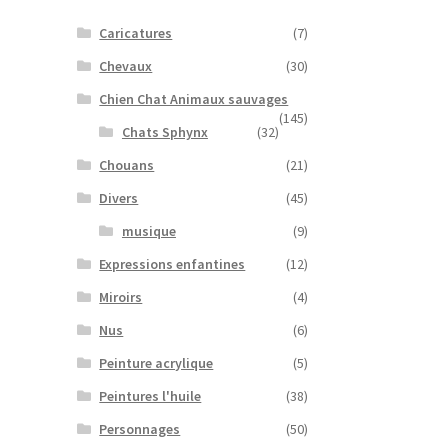
Caricatures
(7)
Chevaux
(30)
Chien Chat Animaux sauvages
(145)
Chats Sphynx
(32)
Chouans
(21)
Divers
(45)
musique
(9)
Expressions enfantines
(12)
Miroirs
(4)
Nus
(6)
Peinture acrylique
(5)
Peintures l'huile
(38)
Personnages
(50)