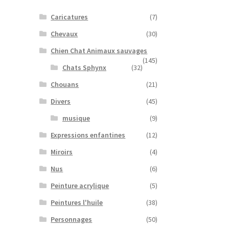
Caricatures
(7)
Chevaux
(30)
Chien Chat Animaux sauvages
(145)
Chats Sphynx
(32)
Chouans
(21)
Divers
(45)
musique
(9)
Expressions enfantines
(12)
Miroirs
(4)
Nus
(6)
Peinture acrylique
(5)
Peintures l'huile
(38)
Personnages
(50)