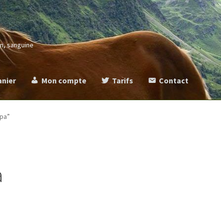
in, sanguine
anier
Mon compte
Tarifs
Contact
more
Commande
Contact
Mentions légales
Mon compte
Panier
Ta
apa”
a