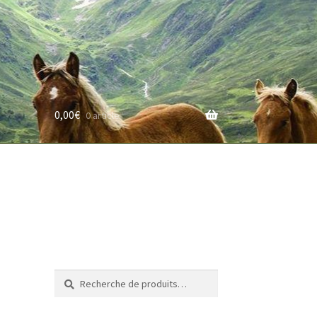
0,00
€
0 article
rifs
Recherche
Recherche
pour :