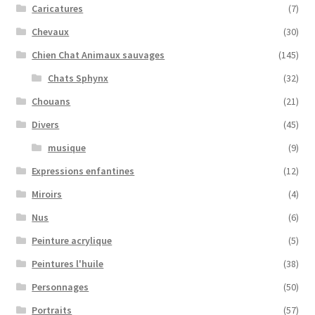
Caricatures
(7)
Chevaux
(30)
Chien Chat Animaux sauvages
(145)
Chats Sphynx
(32)
Chouans
(21)
Divers
(45)
musique
(9)
Expressions enfantines
(12)
Miroirs
(4)
Nus
(6)
Peinture acrylique
(5)
Peintures l'huile
(38)
Personnages
(50)
Portraits
(57)