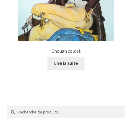
Tarifs
WPMS HTML Sitemap
Chouan coloré
Lire la suite
Recherche
Recherche
pour :