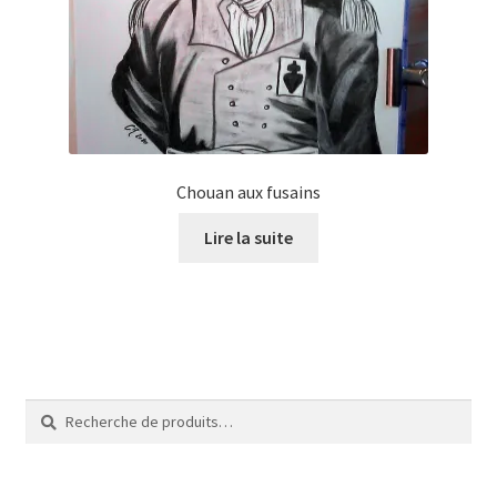
Tarifs
WPMS HTML Sitemap
Chouan aux fusains
Lire la suite
Recherche
Recherche
pour :