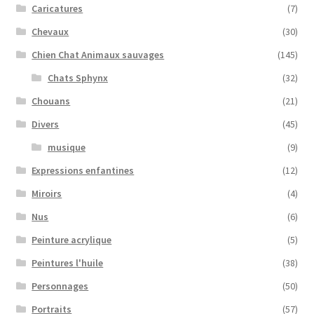
Caricatures
(7)
Chevaux
(30)
Chien Chat Animaux sauvages
(145)
Chats Sphynx
(32)
Chouans
(21)
Divers
(45)
musique
(9)
Expressions enfantines
(12)
Miroirs
(4)
Nus
(6)
Peinture acrylique
(5)
Peintures l'huile
(38)
Personnages
(50)
Portraits
(57)