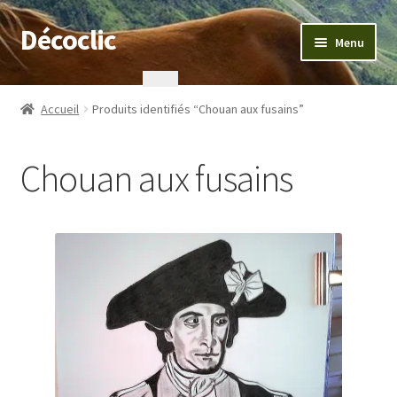
Décoclic
Aller
Aller
Menu
à
au
la
contenu
Accueil
navigation
Accueil
Produits identifiés “Chouan aux fusains”
404 Error, content does not exist anymore
Chouan aux fusains
Commande
Contact
Mentions légales
Mon compte
Panier