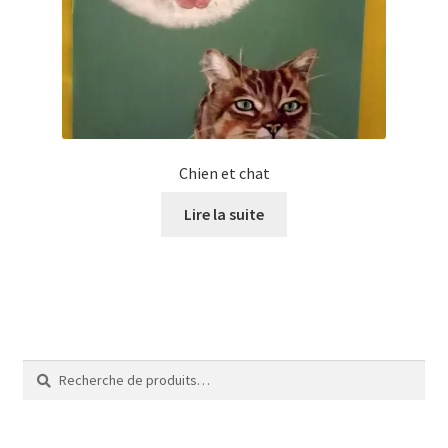
Tarifs
WPMS HTML Sitemap
Chien et chat
Lire la suite
Recherche
Recherche
pour :