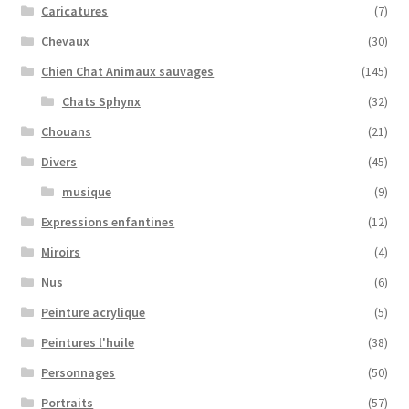
Caricatures
(7)
Chevaux
(30)
Chien Chat Animaux sauvages
(145)
Chats Sphynx
(32)
Chouans
(21)
Divers
(45)
musique
(9)
Expressions enfantines
(12)
Miroirs
(4)
Nus
(6)
Peinture acrylique
(5)
Peintures l'huile
(38)
Personnages
(50)
Portraits
(57)