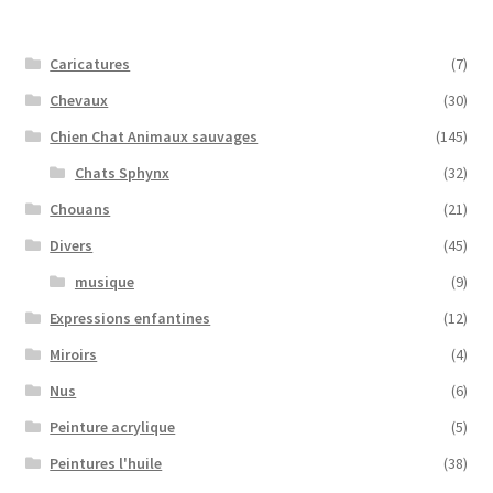
Caricatures
(7)
Chevaux
(30)
Chien Chat Animaux sauvages
(145)
Chats Sphynx
(32)
Chouans
(21)
Divers
(45)
musique
(9)
Expressions enfantines
(12)
Miroirs
(4)
Nus
(6)
Peinture acrylique
(5)
Peintures l'huile
(38)