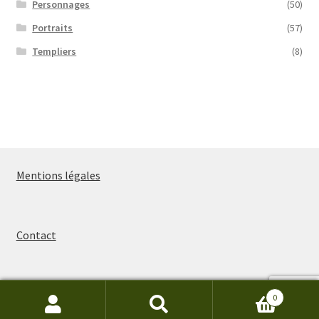
Personnages
(50)
Portraits
(57)
Templiers
(8)
Mentions légales
Contact
0
Recherche
Recherche