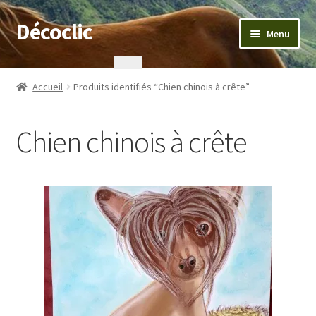
Décoclic
Aller
Aller
Menu
à
au
la
contenu
Accueil
navigation
Accueil
Produits identifiés “Chien chinois à crête”
404 Error, content does not exist anymore
Chien chinois à crête
Commande
Contact
Mentions légales
Mon compte
Panier