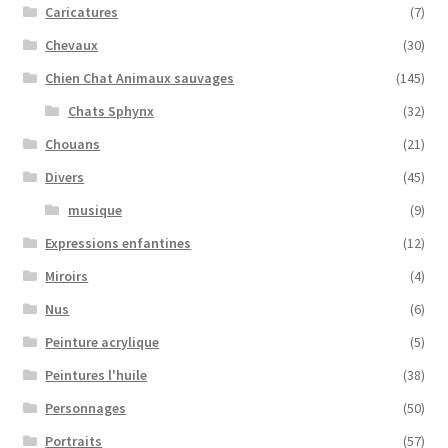
Caricatures
(7)
Chevaux
(30)
Chien Chat Animaux sauvages
(145)
Chats Sphynx
(32)
Chouans
(21)
Divers
(45)
musique
(9)
Expressions enfantines
(12)
Miroirs
(4)
Nus
(6)
Peinture acrylique
(5)
Peintures l'huile
(38)
Personnages
(50)
Portraits
(57)