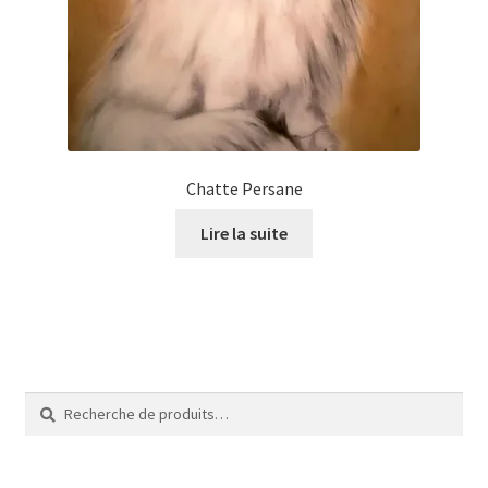
Tarifs
WPMS HTML Sitemap
Chatte Persane
Lire la suite
Recherche
Recherche
pour :