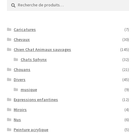
Recherche
Recherche
pour :
Caricatures
(7)
Chevaux
(30)
Chien Chat Animaux sauvages
(145)
Chats Sphynx
(32)
Chouans
(21)
Divers
(45)
musique
(9)
Expressions enfantines
(12)
Miroirs
(4)
Nus
(6)
Peinture acrylique
(5)