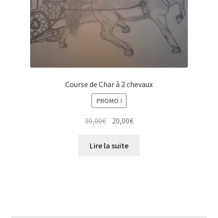
Tarifs
WPMS HTML Sitemap
Course de Char à 2 chevaux
PROMO !
Le
Le
30,00
€
20,00
€
prix
prix
initial
actuel
Lire la suite
était :
est :
30,00€.
20,00€.