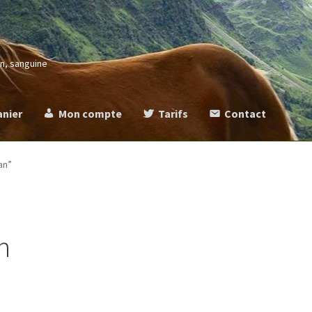
in, sanguine
anier
Mon compte
Tarifs
Contact
more
Commande
Contact
Mentions légales
Mon compte
Panier
Ta
an”
n