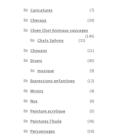
Caricatures
(7)
Chevaux
(30)
Chien Chat Animaux sauvages
(145)
Chats Sphynx
(32)
Chouans
(21)
Divers
(45)
musique
(9)
Expressions enfantines
(12)
Miroirs
(4)
Nus
(6)
Peinture acrylique
(5)
Peintures l'huile
(38)
Personnages
(50)