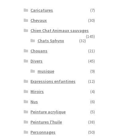
Caricatures
(7)
Chevaux
(30)
Chien Chat Animaux sauvages
(145)
Chats Sphynx
(32)
Chouans
(21)
Divers
(45)
musique
(9)
Expressions enfantines
(12)
Miroirs
(4)
Nus
(6)
Peinture acrylique
(5)
Peintures l'huile
(38)
Personnages
(50)