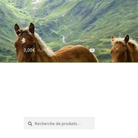
0,00
€
0 article
rifs
Recherche
Recherche
pour :