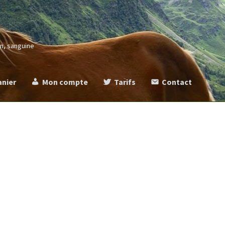
in, sanguine
anier
Mon compte
Tarifs
Contact
more
Commande
Contact
Mentions légales
Mon compte
Panier
Ta