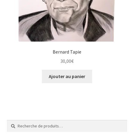
Tarifs
WPMS HTML Sitemap
Bernard Tapie
30,00
€
Ajouter au panier
Recherche
Recherche
pour :