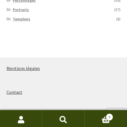
Personnages
(50)
Portraits
(57)
Templiers
(8)
Mentions légales
Contact
0
Recherche
Recherche