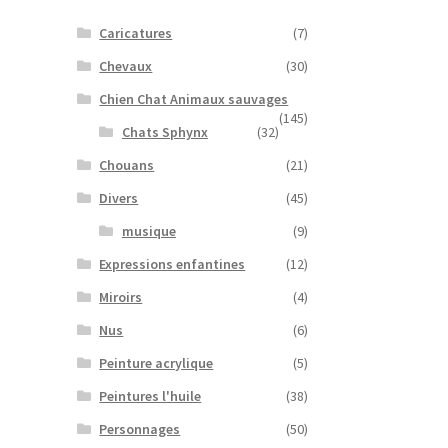
Caricatures
(7)
Chevaux
(30)
Chien Chat Animaux sauvages
(145)
Chats Sphynx
(32)
Chouans
(21)
Divers
(45)
musique
(9)
Expressions enfantines
(12)
Miroirs
(4)
Nus
(6)
Peinture acrylique
(5)
Peintures l'huile
(38)
Personnages
(50)