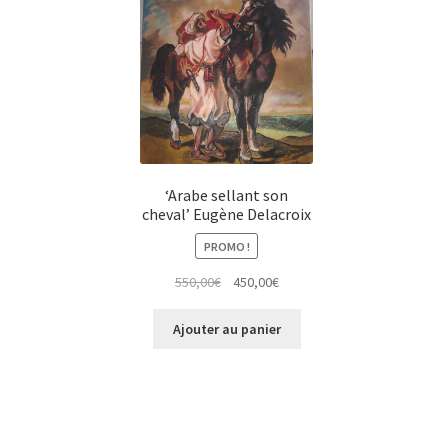
‘Arabe sellant son
cheval’ Eugène Delacroix
PROMO !
Le
Le
550,00
€
450,00
€
prix
prix
initial
actuel
Ajouter au panier
était :
est :
550,00€.
450,00€.