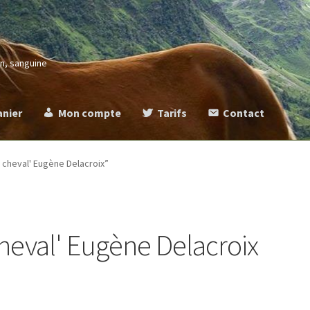
in, sanguine
anier
Mon compte
Tarifs
Contact
more
Commande
Contact
Mentions légales
Mon compte
Panier
Ta
n cheval' Eugène Delacroix”
cheval' Eugène Delacroix