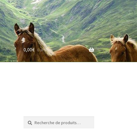
0,00
€
0 article
rifs
Recherche
Recherche
pour :