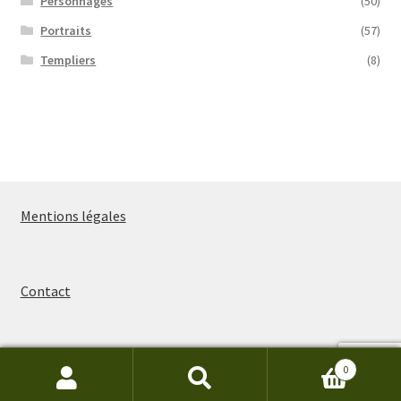
Personnages
(50)
Portraits
(57)
Templiers
(8)
Mentions légales
Contact
0
Recherche
Recherche