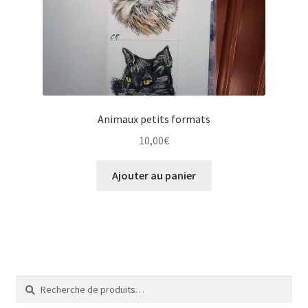
Tarifs
WPMS HTML Sitemap
Animaux petits formats
10,00
€
Ajouter au panier
Recherche
Recherche
pour :