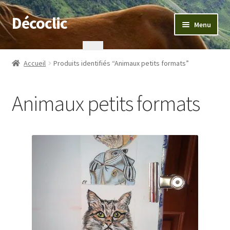
Décoclic
Aller
Aller
Menu
à
au
la
contenu
Accueil
navigation
Accueil
Produits identifiés “Animaux petits formats”
404 Error, content does not exist anymore
Animaux petits formats
Commande
Contact
Mentions légales
Mon compte
Panier