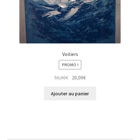
Tarifs
WPMS HTML Sitemap
Voiliers
PROMO !
Le
Le
50,00
€
20,00
€
prix
prix
initial
actuel
Ajouter au panier
était :
est :
50,00€.
20,00€.