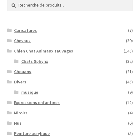
Recherche
Recherche
pour :
Caricatures
(7)
Chevaux
(30)
Chien Chat Animaux sauvages
(145)
Chats Sphynx
(32)
Chouans
(21)
Divers
(45)
musique
(9)
Expressions enfantines
(12)
Miroirs
(4)
Nus
(6)
Peinture acrylique
(5)